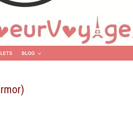
ALETS
BLOG
Armor)