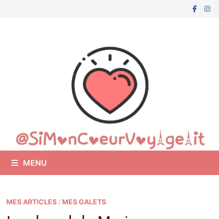
Passer
au
contenu
MENU
MES ARTICLES
/
MES GALETS