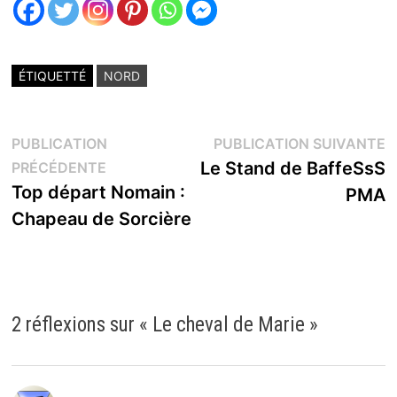
ÉTIQUETTÉ
NORD
Navigation
P
PUBLICATION
PUBLICATION SUIVANTE
Publication
s
Le Stand de BaffeSsS
PRÉCÉDENTE
de
précédente :
Top départ Nomain :
PMA
l’article
Chapeau de Sorcière
2 réflexions sur «
Le cheval de Marie
»